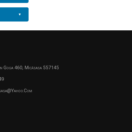
▼
an Goga 460, Micăsasa 557145
49
asasa@yahoo.com