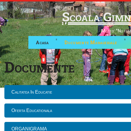
Școala Gimn
Motto: "Nu fiind
Acasa
Documente Manageriale
Documente
Calitatea In Educatie
Oferta Educationala
ORGANIGRAMA