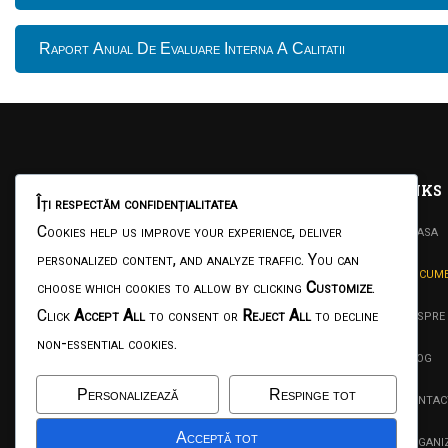
Raport Anual De Evaluare Interna A Calitatii
Școala Gimnazială
Links
Îți respectăm confidențialitatea
Corneliu Păcurariu
Acasa
Cookies help us improve your experience, deliver
personalized content, and analyze traffic. You can
Micăsasa
Docume
choose which cookies to allow by clicking
Customize
.
Despre
Click
Accept All
to consent or
Reject All
to decline
Motto: "Nu fiindcă lucrurile sunt dificile
non-essential cookies.
nu îndrăznim, ci fiindcă nu îndrăznim sunt
Blog
ele dificile." Seneca
Personalizează
Respinge tot
Contac
Acceptă tot
Organi