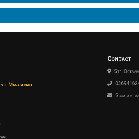
Contact
Str. Octavi
03694162
nte Manageriale
Scoalamic
t
zare