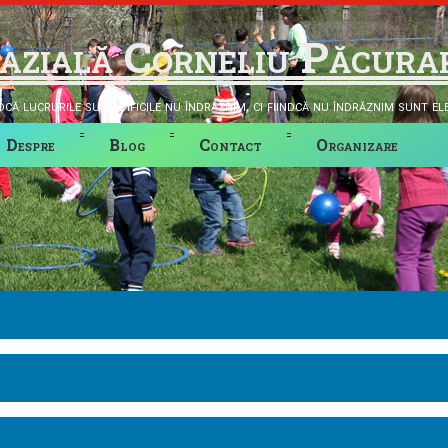
azială Corneliu Păcura
că lucrurile sunt dificile nu îndrăznim, ci fiindcă nu îndrăznim sunt ele 
Despre
Blog
Contact
Organizare