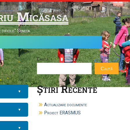
riu Micăsasa
dificile." Seneca
Caută
Caută
Știri Recente
▼
Actualizare documente
▼
Proiect ERASMUS
▼